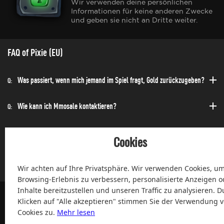
Wir verwenden deine persönlichen
Informationen für keine anderen Zwecke
und geben sie nicht an Dritte weiter.
FAQ of Pixie (EU)
Was passiert, wenn mich jemand im Spiel fragt, Gold zurückzugeben?
Q:
Wie kann ich Mmosale kontaktieren?
Q:
Wie kann ich die Bestellung schnell erhalten?
Q:
Cookies
Kann ich jederzeit einen Kauf tätigen?
Q:
Wir achten auf Ihre Privatsphäre. Wir verwenden Cookies, um
Browsing-Erlebnis zu verbessern, personalisierte Anzeigen o
Inhalte bereitzustellen und unseren Traffic zu analysieren. D
Klicken auf "Alle akzeptieren" stimmen Sie der Verwendung 
Cookies zu.
Mehr lesen
100% Zufriedenheit und After-Sale Garantie Service seit 2004