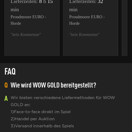
Lieferzeiten:
8
h
15
Lieferzeiten:
32
L
min
min
m
Proudmoore EURO -
Proudmoore EURO -
Ar
Horde
Horde
"A
"
kein Kommentar
"
"
kein Kommentar
"
FAQ
Q
Wie wird WOW GOLD bereitgestellt?
A
Wir bieten verschiedene Liefermethoden für WOW
GOLD an:
1)Face-to-face direkt im Spiel
2)Handel per Auktion
3)Versand innerhalb des Spiels