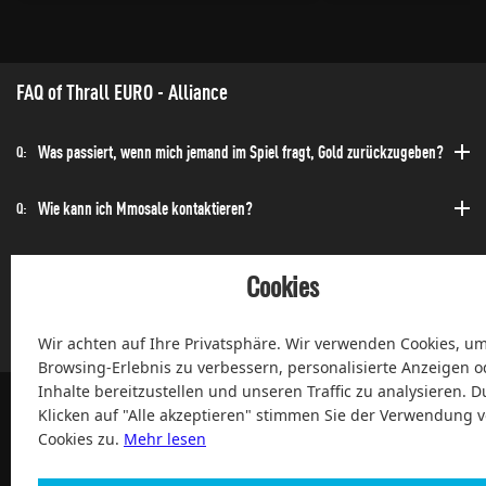
FAQ of Thrall EURO - Alliance
Was passiert, wenn mich jemand im Spiel fragt, Gold zurückzugeben?
Q:
Wie kann ich Mmosale kontaktieren?
Q:
Wie kann ich die Bestellung schnell erhalten?
Q:
Cookies
Kann ich jederzeit einen Kauf tätigen?
Q:
Wir achten auf Ihre Privatsphäre. Wir verwenden Cookies, um
Browsing-Erlebnis zu verbessern, personalisierte Anzeigen o
Inhalte bereitzustellen und unseren Traffic zu analysieren. D
Klicken auf "Alle akzeptieren" stimmen Sie der Verwendung 
Cookies zu.
Mehr lesen
100% Zufriedenheit und After-Sale Garantie Service seit 2004