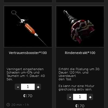
Vertrauensbooster*100
Rindenextrakt*100
Verringert eingehenden
Erhöht die Rüstung um 30.
Schaden um-10% und
Dauer: 120 Min. und
Taumeln um -1. Dauer: 40
überdauert
Sek.
den Tod.
-
+
Es kann nur eine Mixtur
gleichzeitig aktiv sein.
€1.70
-
+
20 min - 1 h
€1.70