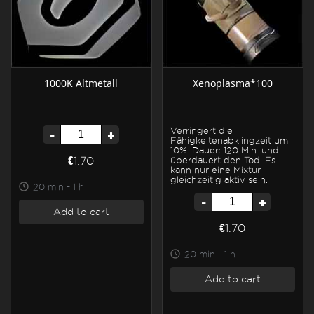
1000K Altmetall
Xenoplasma*100
-
+
Verringert die
Fähigkeitenabklingzeit um
10%. Dauer: 120 Min. und
€1.70
überdauert den Tod. Es
kann nur eine Mixtur
gleichzeitig aktiv sein.
20 min - 1 h
-
+
Add to cart
€1.70
20 min - 1 h
Add to cart