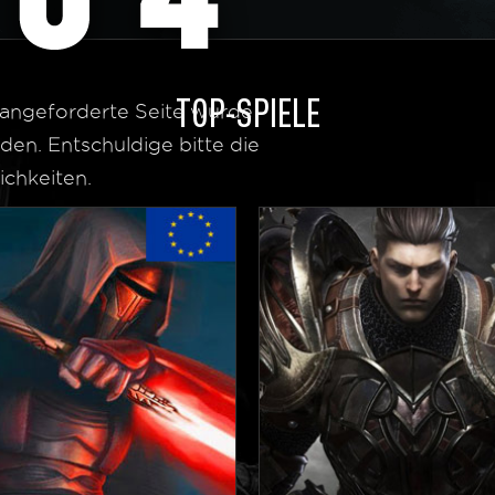
TOP-SPIELE
r angeforderte Seite wurde
den. Entschuldige bitte die
chkeiten.
r Startseite