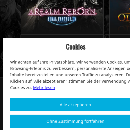
Cookies
Final Fantasy XIV A Realm Reborn
Star W
Wir achten auf Ihre Privatsphäre. Wir verwenden Cookies, um
Browsing-Erlebnis zu verbessern, personalisierte Anzeigen o
Inhalte bereitzustellen und unseren Traffic zu analysieren. D
Klicken auf "Alle akzeptieren" stimmen Sie der Verwendung 
Cookies zu.
Mehr lesen
Alle akzeptieren
100% Zufriedenheit und After-Sale Garantie Service sei
Ohne Zustimmung fortfahren