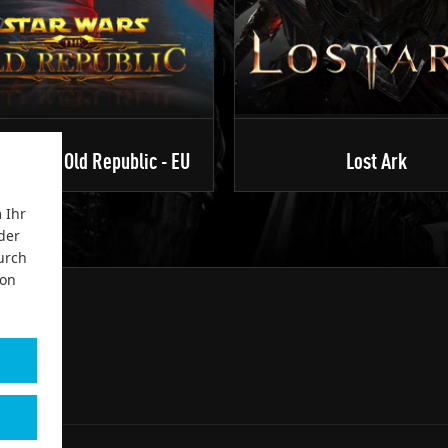
ars The Old Republic - EU
Lost Ark
 Ihr
der
urch
von
t 2004