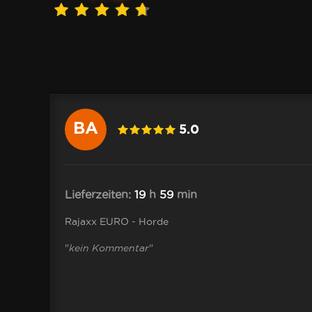
BA
5.0
.Dennis
Lieferzeiten:
19
h
59
min
Rajaxx EURO - Horde
 Immer
"
kein Kommentar
"