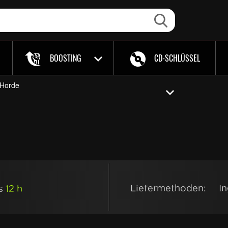
BOOSTING
CD-SCHLÜSSEL
 Horde
Liefermethoden:
I
ls
12 h