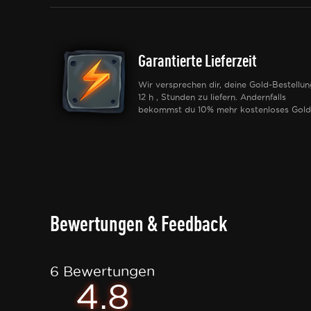
Garantierte Lieferzeit
Wir versprechen dir, deine Gold-Bestellun
12 h , Stunden zu liefern. Andernfalls
bekommst du 10% mehr kostenloses Gold
Bewertungen & Feedback
6 Bewertungen
4.8