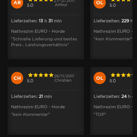
27/12/2011
AR
OL
.Arthur
5.0
5.0
Lieferzeiten:
13
h
31
min
Lieferzeiten:
229
h
2
Nathrezim EURO - Horde
Nathrezim EURO - 
"Schnelle Lieferung und bestes
"
kein Kommentar
"
Preis-, Leistungsverhältnis"
26/11/2011
CH
OL
.Christian
5.0
5.0
Lieferzeiten:
21
min
Lieferzeiten:
24
h
4
Nathrezim EURO - Horde
Nathrezim EURO - 
"
kein Kommentar
"
"TOP"