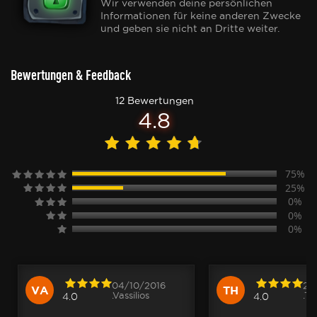
Wir verwenden deine persönlichen
Informationen für keine anderen Zwecke
und geben sie nicht an Dritte weiter.
Bewertungen & Feedback
12 Bewertungen
4.8
75%
25%
0%
0%
0%
04/10/2016
25
VA
TH
.Vassilios
.T
4.0
4.0