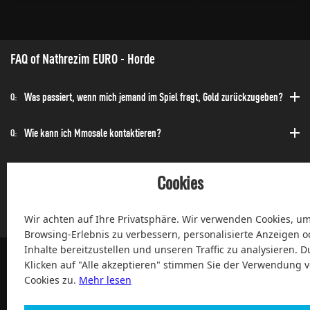
FAQ of Nathrezim EURO - Horde
Was passiert, wenn mich jemand im Spiel fragt, Gold zurückzugeben?
Q:
Wie kann ich Mmosale kontaktieren?
Q:
Wie kann ich die Bestellung schnell erhalten?
Q:
Cookies
Kann ich jederzeit einen Kauf tätigen?
Q:
Wir achten auf Ihre Privatsphäre. Wir verwenden Cookies, um
Browsing-Erlebnis zu verbessern, personalisierte Anzeigen o
Inhalte bereitzustellen und unseren Traffic zu analysieren. D
Klicken auf "Alle akzeptieren" stimmen Sie der Verwendung 
Cookies zu.
Mehr lesen
100% Zufriedenheit und After-Sale Garantie Service seit 2004