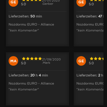
21/01/2023
GE
GE
.Gerber
5.0
5.0
Lieferzeiten:
50
min
Lieferzeiten:
47
h
Nozdormu EURO - Alliance
Nozdormu EURO - 
"
kein Kommentar
"
"
kein Kommentar
"
21/09/2020
MA
GE
.Mark
5.0
5.0
Lieferzeiten:
20
h
4
min
Lieferzeiten:
2
h
4
Nozdormu EURO - Alliance
Nozdormu EURO - 
"
kein Kommentar
"
"
kein Kommentar
"