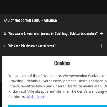
FAQ of Nozdormu EURO - Alliance
Was passiert, wenn mich jemand im Spiel fragt, Gold zurückzugeben?
Q:
Wie kann ich Mmosale kontaktieren?
Q:
Wie kann ich die Bestellung schnell erhalten?
Q:
Cookies
Kann ich jederzeit einen Kauf tätigen?
Q:
Wir achten auf Ihre Privatsphäre. Wir verwenden Cookies, um
Browsing-Erlebnis zu verbessern, personalisierte Anzeigen o
Inhalte bereitzustellen und unseren Traffic zu analysieren. D
Klicken auf "Alle akzeptieren" stimmen Sie der Verwendung 
Cookies zu.
Mehr lesen
100% Zufriedenheit und After-Sale Garantie Service seit 2004