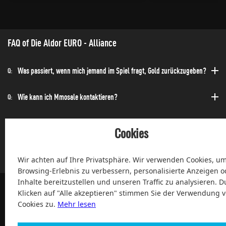
FAQ of Die Aldor EURO - Alliance
Was passiert, wenn mich jemand im Spiel fragt, Gold zurückzugeben?
Q:
Wie kann ich Mmosale kontaktieren?
Q:
Wie kann ich die Bestellung schnell erhalten?
Q:
Cookies
Kann ich jederzeit einen Kauf tätigen?
Q:
Wir achten auf Ihre Privatsphäre. Wir verwenden Cookies, um
Browsing-Erlebnis zu verbessern, personalisierte Anzeigen o
Inhalte bereitzustellen und unseren Traffic zu analysieren. D
Klicken auf "Alle akzeptieren" stimmen Sie der Verwendung 
Cookies zu.
Mehr lesen
100% Zufriedenheit und After-Sale Garantie Service seit 2004