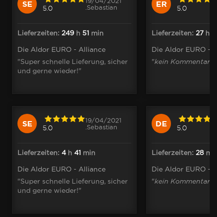
19/04/2021
SE
ER
.Sebastian
5.0
5.0
Lieferzeiten:
249
h
51
min
Lieferzeiten:
27
h
2
Die Aldor EURO - Alliance
Die Aldor EURO - A
"Super schnelle Lieferung, sicher
"
kein Kommentar
"
und gerne wieder!"
19/04/2021
SE
DE
.Sebastian
5.0
5.0
Lieferzeiten:
4
h
41
min
Lieferzeiten:
28
mi
Die Aldor EURO - Alliance
Die Aldor EURO - A
"Super schnelle Lieferung, sicher
"
kein Kommentar
"
und gerne wieder!"