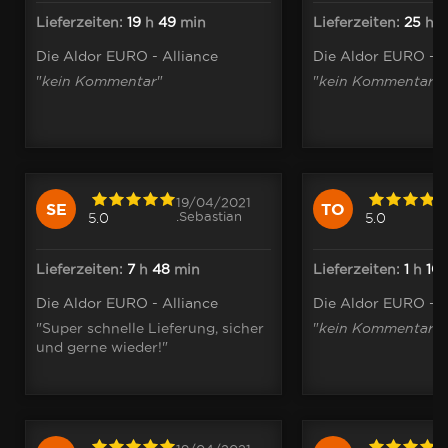
Lieferzeiten:
19
h
49
min
Lieferzeiten:
25
h
1
Die Aldor EURO - Alliance
Die Aldor EURO - A
"
kein Kommentar
"
"
kein Kommentar
"
19/04/2021
SE
TO
.Sebastian
5.0
5.0
Lieferzeiten:
7
h
48
min
Lieferzeiten:
1
h
10
Die Aldor EURO - Alliance
Die Aldor EURO - A
"Super schnelle Lieferung, sicher
"
kein Kommentar
"
und gerne wieder!"