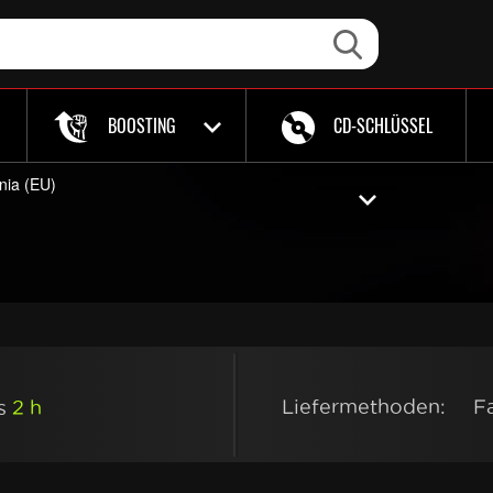
BOOSTING
CD-SCHLÜSSEL
ania (EU)
Liefermethoden:
F
ls
2 h