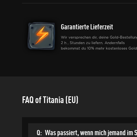
Garantierte Lieferzeit
Wir versprechen dir, deine Gold-Bestellun
2 h , Stunden zu liefern. Andernfalls
bekommst du 10% mehr kostenloses Gold
FAQ of Titania (EU)
Q:
Was passiert, wenn mich jemand im S