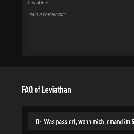
Leviathan
"
kein Kommentar
"
FAQ of Leviathan
Q:
Was passiert, wenn mich jemand im S