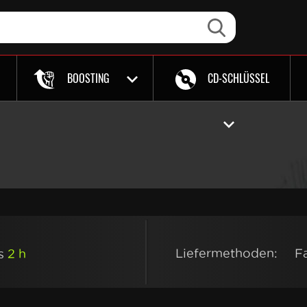
BOOSTING
CD-SCHLÜSSEL
Liefermethoden:
F
ls
2 h