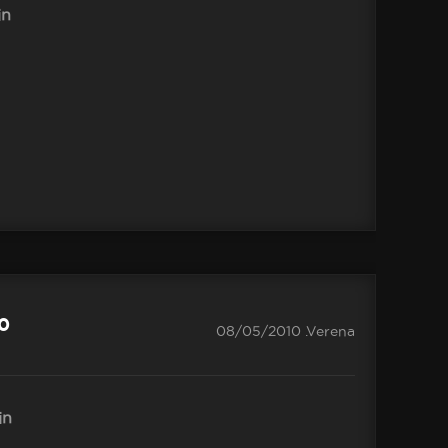
n
.0
08/05/2010 .Verena
in