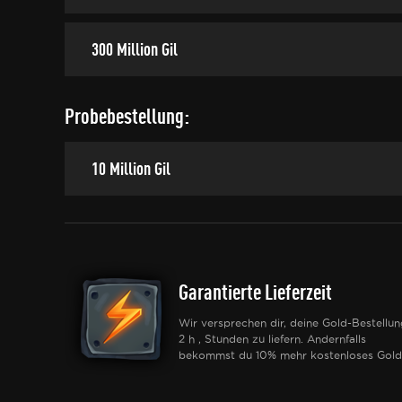
300 Million Gil
Probebestellung:
10 Million Gil
Garantierte Lieferzeit
Wir versprechen dir, deine Gold-Bestellun
2 h , Stunden zu liefern. Andernfalls
bekommst du 10% mehr kostenloses Gold