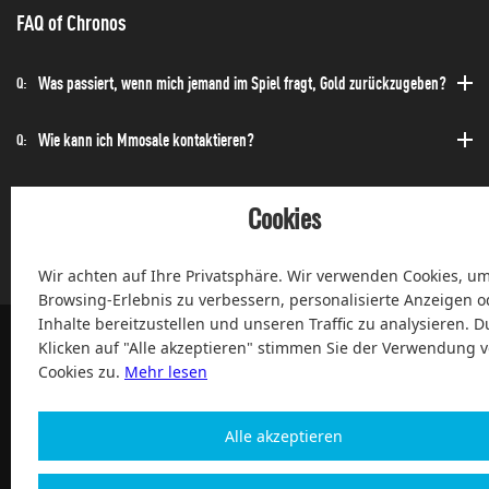
FAQ of Chronos
Was passiert, wenn mich jemand im Spiel fragt, Gold zurückzugeben?
Q:
Wie kann ich Mmosale kontaktieren?
Q:
Wie kann ich die Bestellung schnell erhalten?
Q:
Cookies
Kann ich jederzeit einen Kauf tätigen?
Q:
Wir achten auf Ihre Privatsphäre. Wir verwenden Cookies, um
Browsing-Erlebnis zu verbessern, personalisierte Anzeigen o
Inhalte bereitzustellen und unseren Traffic zu analysieren. D
Klicken auf "Alle akzeptieren" stimmen Sie der Verwendung 
Cookies zu.
Mehr lesen
100% Zufriedenheit und After-Sale Garantie Service seit 2004
Alle akzeptieren