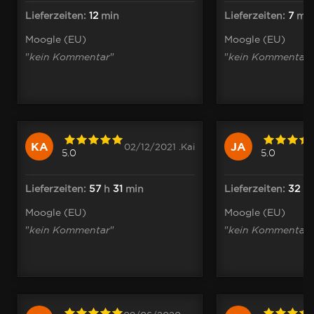
Lieferzeiten:
12
min
Lieferzeiten:
7
mi
Moogle (EU)
Moogle (EU)
"
kein Kommentar
"
"
kein Kommentar
"
KA
JA
02/12/2021 .Kai
5.0
5.0
Lieferzeiten:
57
h
31
min
Lieferzeiten:
32
mi
Moogle (EU)
Moogle (EU)
"
kein Kommentar
"
"
kein Kommentar
"