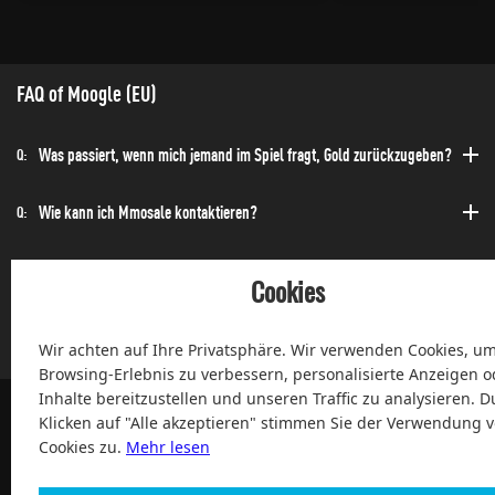
FAQ of Moogle (EU)
Was passiert, wenn mich jemand im Spiel fragt, Gold zurückzugeben?
Q:
Wie kann ich Mmosale kontaktieren?
Q:
Wie kann ich die Bestellung schnell erhalten?
Q:
Cookies
Kann ich jederzeit einen Kauf tätigen?
Q:
Wir achten auf Ihre Privatsphäre. Wir verwenden Cookies, um
Browsing-Erlebnis zu verbessern, personalisierte Anzeigen o
Inhalte bereitzustellen und unseren Traffic zu analysieren. D
Klicken auf "Alle akzeptieren" stimmen Sie der Verwendung 
Cookies zu.
Mehr lesen
100% Zufriedenheit und After-Sale Garantie Service seit 2004