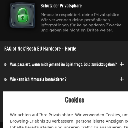
Schutz der Privatsphäre
Mmosale respektiert deine Privatsphäre.
Wir verwenden deine persönlichen
Informationen für keine anderen Zwecke
und geben sie nicht an Dritte weiter.
FAQ of Nek’Rosh EU Hardcore - Horde
Was passiert, wenn mich jemand im Spiel fragt, Gold zurückzugeben?
Q:
Wie kann ich Mmosale kontaktieren?
Q:
Wie kann ich die Bestellung schnell erhalten?
Q:
Cookies
Kann ich jederzeit einen Kauf tätigen?
Q:
Wir achten auf Ihre Privatsphäre. Wir verwenden Cookies, um
Browsing-Erlebnis zu verbessern, personalisierte Anzeigen o
Inhalte bereitzustellen und unseren Traffic zu analysieren. D