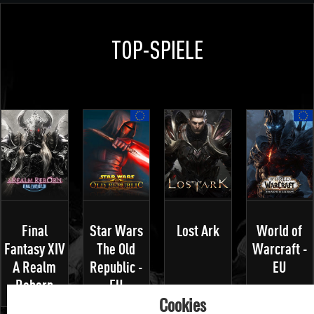
TOP-SPIELE
Final
Star Wars
Lost Ark
World of
Fantasy XIV
The Old
Warcraft -
A Realm
Republic -
EU
Reborn
EU
Cookies