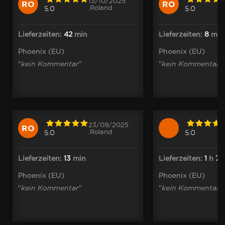
13/10/2025
RO
RO
.Roland
5.0
5.0
Lieferzeiten:
42
min
Lieferzeiten:
8
min
Phoenix (EU)
Phoenix (EU)
"
kein Kommentar
"
"
kein Kommentar
"
23/09/2025
RO
.Roland
5.0
5.0
Lieferzeiten:
13
min
Lieferzeiten:
1
h
7
m
Phoenix (EU)
Phoenix (EU)
"
kein Kommentar
"
"
kein Kommentar
"