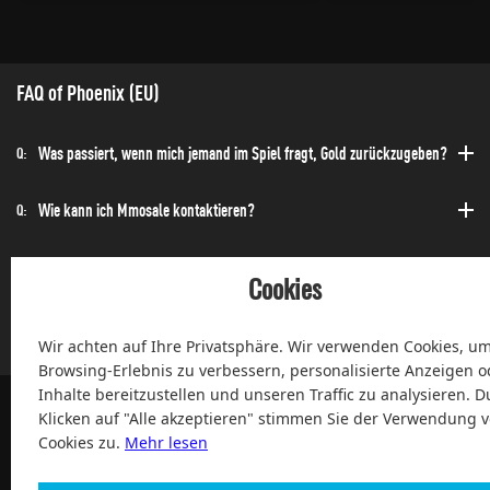
FAQ of Phoenix (EU)
Was passiert, wenn mich jemand im Spiel fragt, Gold zurückzugeben?
Q:
Wie kann ich Mmosale kontaktieren?
Q:
Wie kann ich die Bestellung schnell erhalten?
Q:
Cookies
Kann ich jederzeit einen Kauf tätigen?
Q:
Wir achten auf Ihre Privatsphäre. Wir verwenden Cookies, um
Browsing-Erlebnis zu verbessern, personalisierte Anzeigen o
Inhalte bereitzustellen und unseren Traffic zu analysieren. D
Klicken auf "Alle akzeptieren" stimmen Sie der Verwendung 
Cookies zu.
Mehr lesen
100% Zufriedenheit und After-Sale Garantie Service seit 2004