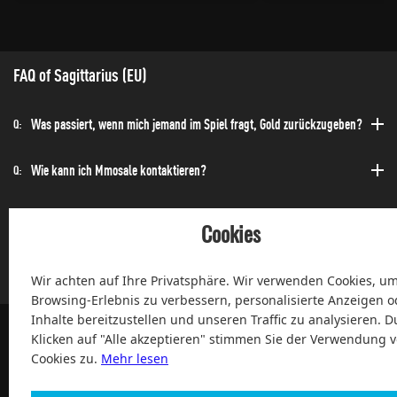
FAQ of Sagittarius (EU)
Was passiert, wenn mich jemand im Spiel fragt, Gold zurückzugeben?
Q:
Wie kann ich Mmosale kontaktieren?
Q:
Wie kann ich die Bestellung schnell erhalten?
Q:
Cookies
Kann ich jederzeit einen Kauf tätigen?
Q:
Wir achten auf Ihre Privatsphäre. Wir verwenden Cookies, um
Browsing-Erlebnis zu verbessern, personalisierte Anzeigen o
Inhalte bereitzustellen und unseren Traffic zu analysieren. D
Klicken auf "Alle akzeptieren" stimmen Sie der Verwendung 
Cookies zu.
Mehr lesen
100% Zufriedenheit und After-Sale Garantie Service seit 2004