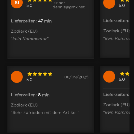
SI
.sinner-
5.0
5.0
dennis@gmx.net
Lieferzeiten:
3
Lieferzeiten:
47
min
Zodiark (EU)
Zodiark (EU)
"
kein Kommen
"
kein Kommentar
"
08/09/2025 .
5.0
5.0
Lieferzeiten:
8
Lieferzeiten:
8
min
Zodiark (EU)
Zodiark (EU)
"
kein Kommen
"Sehr zufrieden mit dem Artikel."