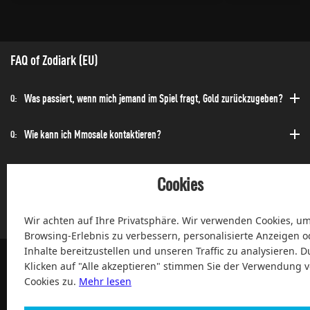
FAQ of Zodiark (EU)
Was passiert, wenn mich jemand im Spiel fragt, Gold zurückzugeben?
Q:
Wie kann ich Mmosale kontaktieren?
Q:
Wie kann ich die Bestellung schnell erhalten?
Q:
Cookies
Kann ich jederzeit einen Kauf tätigen?
Q:
Wir achten auf Ihre Privatsphäre. Wir verwenden Cookies, um
Browsing-Erlebnis zu verbessern, personalisierte Anzeigen o
Inhalte bereitzustellen und unseren Traffic zu analysieren. D
Klicken auf "Alle akzeptieren" stimmen Sie der Verwendung 
Cookies zu.
Mehr lesen
100% Zufriedenheit und After-Sale Garantie Service seit 2004